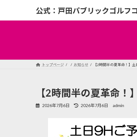
コ
ナ
公式：戸田パブリックゴルフ
ン
ビ
テ
ゲ
ン
ー
ツ
シ
へ
ョ
ス
ン
キ
に
ッ
移
トップページ
お知らせ
【2時間半の夏革命！】土
プ
動
【2時間半の夏革命！
最
2026年7月6日
2026年7月6日
admin
終
更
新
日
時